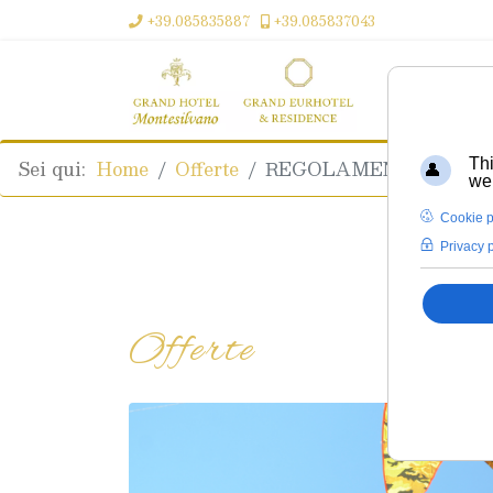
+39.085835887
+39.085837043
Home
Sei qui:
Home
Offerte
REGOLAMENTO DI SOG
Thi
web
Cookie p
Privacy 
Offerte