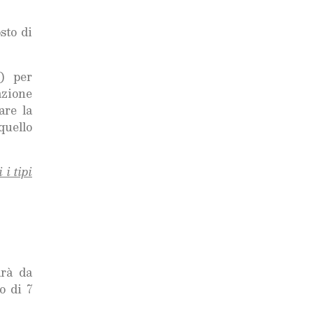
sto di
o) per
azione
are la
quello
 i tipi
arà da
o di 7