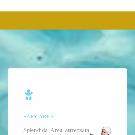
BABY AREA
Splendida Area attrezzata