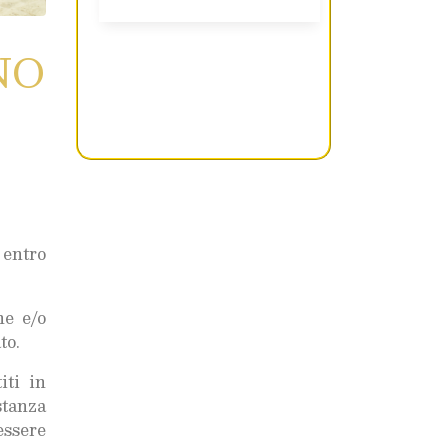
NO
 entro
ne e/o
to.
iti in
stanza
essere