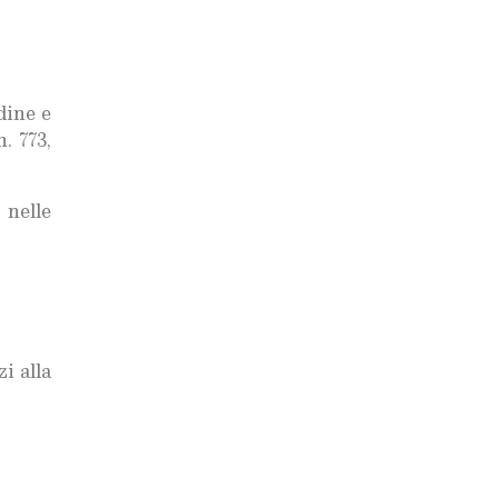
rdine e
. 773,
 nelle
i alla