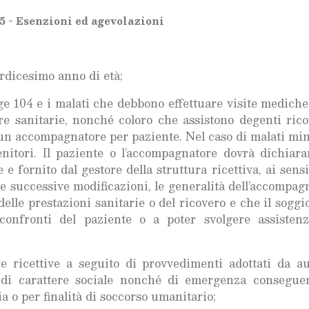
5 - Esenzioni ed agevolazioni
ordicesimo anno di età;
gge 104 e i malati che debbono effettuare visite mediche
re sanitarie, nonché coloro che assistono degenti rico
i un accompagnatore per paziente. Nel caso di malati min
nitori. Il paziente o l’accompagnatore dovrà dichiara
 fornito dal gestore della struttura ricettiva, ai sensi
0 e successive modificazioni, le generalità dell’accompag
delle prestazioni sanitarie o del ricovero e che il soggi
ei confronti del paziente o a poter svolgere assisten
re ricettive a seguito di provvedimenti adottati da au
i di carattere sociale nonché di emergenza consegue
a o per finalità di soccorso umanitario;