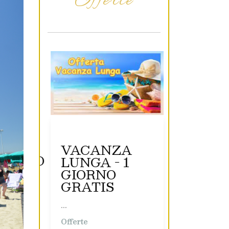
Offerte
VACANZA
OFFER
MENTO
LUNGA - 1
VIVA 
GIORNO
FAMI
NO
GRATIS
...
...
Offerte
Offerte