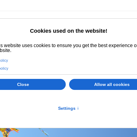
Grand Hotel
Grand Eurhotel
Residence
I Ser
Cookies used on the website!
GIORNO 2026
s website uses cookies to ensure you get the best experience o
site.
olicy
policy
Close
Allow all cookies
Settings
↑