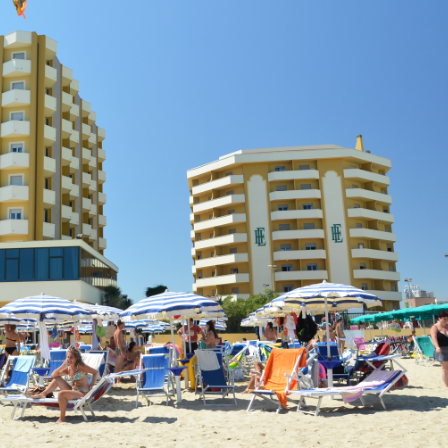
OFFERTA:
REGOLA
BAMBINI
DI
GRATIS
SOGGIOR
...
2026
Offerte
...