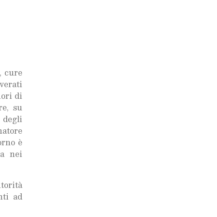
, cure
verati
ori di
re, su
 degli
natore
orno è
za nei
torità
nti ad