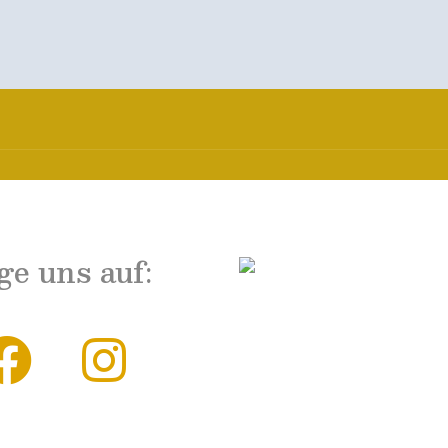
ge uns auf:
faceb
inst