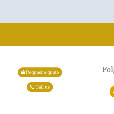
Fol
Request a quote
Call us